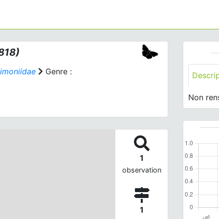
818)
imoniidae
Genre :
Descri
Non ren
1
observation
1