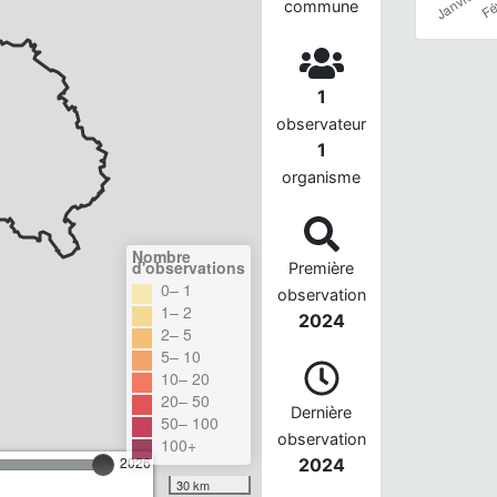
commune
1
observateur
1
organisme
Nombre
d'observations
Première
0– 1
observation
1– 2
2024
2– 5
5– 10
10– 20
20– 50
Dernière
50– 100
observation
100+
2026
2024
30 km