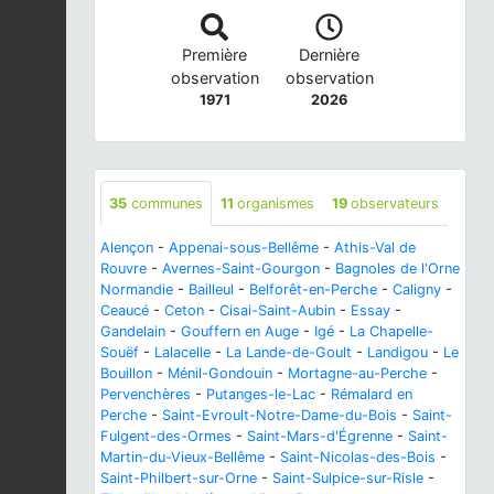
Première
Dernière
observation
observation
1971
2026
35
communes
11
organismes
19
observateurs
Alençon
-
Appenai-sous-Bellême
-
Athis-Val de
Rouvre
-
Avernes-Saint-Gourgon
-
Bagnoles de l'Orne
Normandie
-
Bailleul
-
Belforêt-en-Perche
-
Caligny
-
Ceaucé
-
Ceton
-
Cisai-Saint-Aubin
-
Essay
-
Gandelain
-
Gouffern en Auge
-
Igé
-
La Chapelle-
Souëf
-
Lalacelle
-
La Lande-de-Goult
-
Landigou
-
Le
Bouillon
-
Ménil-Gondouin
-
Mortagne-au-Perche
-
Pervenchères
-
Putanges-le-Lac
-
Rémalard en
Perche
-
Saint-Evroult-Notre-Dame-du-Bois
-
Saint-
Fulgent-des-Ormes
-
Saint-Mars-d'Égrenne
-
Saint-
Martin-du-Vieux-Bellême
-
Saint-Nicolas-des-Bois
-
Saint-Philbert-sur-Orne
-
Saint-Sulpice-sur-Risle
-