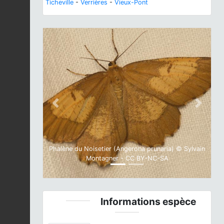
Ticheville
-
Verrières
-
Vieux-Pont
Previous
Next
Phalène du Noisetier (Angerona prunaria) © Sylvain
Montagner - CC BY-NC-SA
Informations espèce