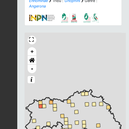
Ennominae
Tribu :
Gnophini
Genre :
Angerona
+
-