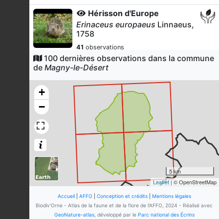
Hérisson d'Europe
Erinaceus europaeus
Linnaeus,
1758
41
observations
Dernière observation en
2026
100 dernières observations dans la commune
Fiche espèce
de
Magny-le-Désert
Héron cendré
Ardea cinerea
Linnaeus,
+
1758
−
21
observations
Dernière observation en
2025
Fiche espèce
Molinie bleue
Molinia caerulea
(L.) Moench, 1794
21
observations
Dernière observation en
2026
Fiche espèce
5 km
Leaflet
| © OpenStreetMap
Ptéridion aigle
Pteridium aquilinum
(L.) Kuhn, 1879
Accueil
|
AFFO
|
Conception et crédits
|
Mentions légales
Biodiv'Orne - Atlas de la faune et de la flore de l'AFFO, 2024 - Réalisé avec
21
observations
GeoNature-atlas
, développé par le
Parc national des Écrins