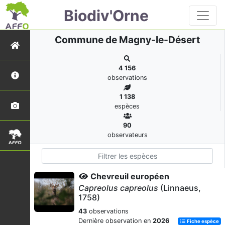
Biodiv'Orne
Commune de Magny-le-Désert
4 156
observations
1 138
espèces
90
observateurs
Chevreuil européen
Capreolus capreolus
(Linnaeus,
1758)
43
observations
Dernière observation en
2026
Fiche espèce