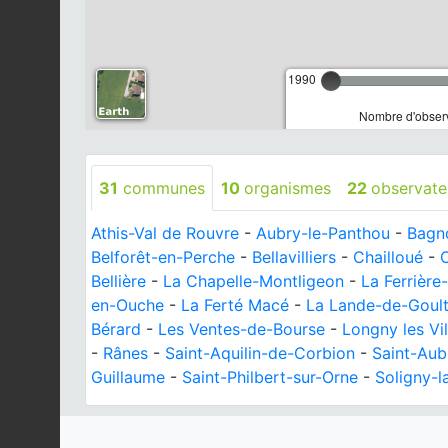
1990
Nombre d'observ
31
communes
10
organismes
22
observate
Athis-Val de Rouvre
-
Aubry-le-Panthou
-
Bagn
Belforêt-en-Perche
-
Bellavilliers
-
Chailloué
-
Bellière
-
La Chapelle-Montligeon
-
La Ferrièr
en-Ouche
-
La Ferté Macé
-
La Lande-de-Goul
Bérard
-
Les Ventes-de-Bourse
-
Longny les Vi
-
Rânes
-
Saint-Aquilin-de-Corbion
-
Saint-Aub
Guillaume
-
Saint-Philbert-sur-Orne
-
Soligny-l