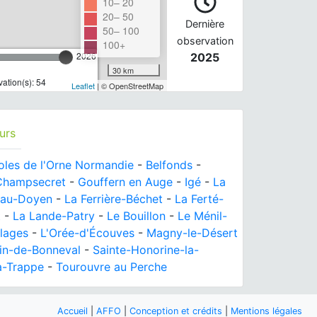
10– 20
20– 50
Dernière
50– 100
observation
100+
2026
2025
30 km
ation(s): 54
Leaflet
| © OpenStreetMap
urs
oles de l'Orne Normandie
-
Belfonds
-
Champsecret
-
Gouffern en Auge
-
Igé
-
La
e-au-Doyen
-
La Ferrière-Béchet
-
La Ferté-
t
-
La Lande-Patry
-
Le Bouillon
-
Le Ménil-
llages
-
L'Orée-d'Écouves
-
Magny-le-Désert
in-de-Bonneval
-
Sainte-Honorine-la-
a-Trappe
-
Tourouvre au Perche
Accueil
|
AFFO
|
Conception et crédits
|
Mentions légales