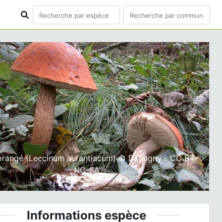
ious
Next
orangé (Leccinum aurantiacum) © D. Sugny - CC BY-
NC-SA
Informations espèce