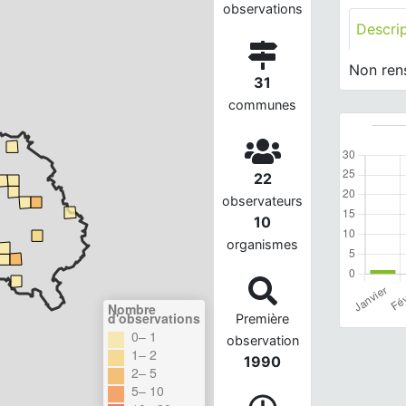
observations
Descri
Non ren
31
communes
22
observateurs
10
organismes
Nombre
d'observations
Première
0– 1
observation
1– 2
1990
2– 5
5– 10