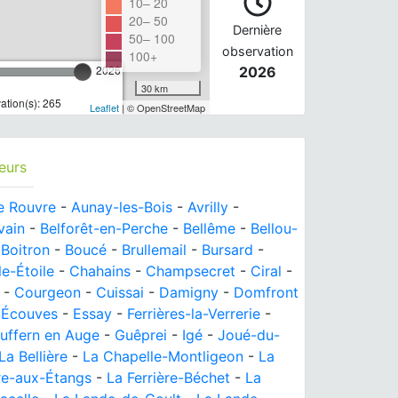
10– 20
20– 50
Dernière
50– 100
observation
100+
2026
2026
30 km
tion(s): 265
Leaflet
| © OpenStreetMap
eurs
de Rouvre
-
Aunay-les-Bois
-
Avrilly
-
vain
-
Belforêt-en-Perche
-
Bellême
-
Bellou-
-
Boitron
-
Boucé
-
Brullemail
-
Bursard
-
le-Étoile
-
Chahains
-
Champsecret
-
Ciral
-
-
Courgeon
-
Cuissai
-
Damigny
-
Domfront
-
Écouves
-
Essay
-
Ferrières-la-Verrerie
-
uffern en Auge
-
Guêprei
-
Igé
-
Joué-du-
La Bellière
-
La Chapelle-Montligeon
-
La
ère-aux-Étangs
-
La Ferrière-Béchet
-
La