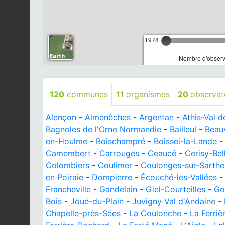
1978
Nombre d'observa
120
communes
11
organismes
20
observat
Alençon
-
Almenêches
-
Argentan
-
Athis-Val 
Bagnoles de l'Orne Normandie
-
Bailleul
-
Beau
en-Houlme
-
Boischampré
-
Boissei-la-Lande
Camembert
-
Carrouges
-
Ceaucé
-
Cerisy-Bel
Colombiers
-
Coulimer
-
Coulonges-sur-Sarthe
en Poiraie
-
Dompierre
-
Écouché-les-Vallées
Francheville
-
Gandelain
-
Giel-Courteilles
-
Go
Bois
-
Joué-du-Plain
-
Juvigny Val d'Andaine
-
Chapelle-près-Sées
-
La Coulonche
-
La Ferri