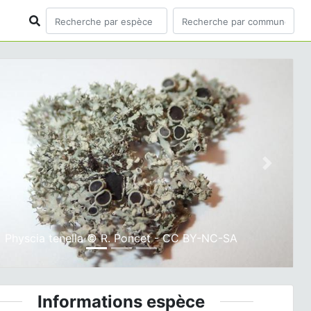
ious
Next
Physcia tenella © R. Poncet - CC BY-NC-SA
Informations espèce