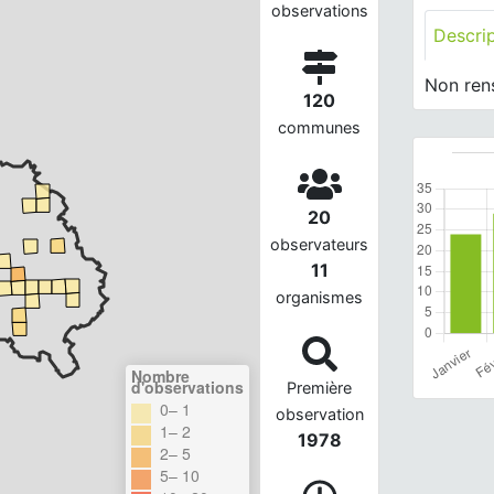
observations
Descri
Non ren
120
communes
20
observateurs
11
organismes
Nombre
d'observations
Première
0– 1
observation
1– 2
1978
2– 5
5– 10