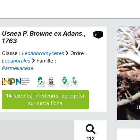
Usnea
P. Browne ex Adans.,
1763
Classe :
Lecanoromycetes
Ordre :
Lecanorales
Famille :
Parmeliaceae
Prev
14
taxon(s) inférieur(s) agrégé(s)
sur cette fiche
U
112