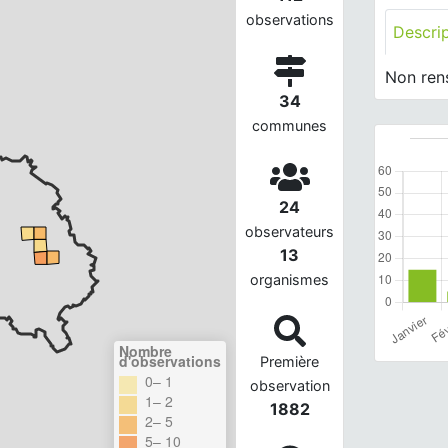
observations
Descri
Non ren
34
communes
24
observateurs
13
organismes
Nombre
d'observations
Première
0– 1
observation
1– 2
1882
2– 5
5– 10