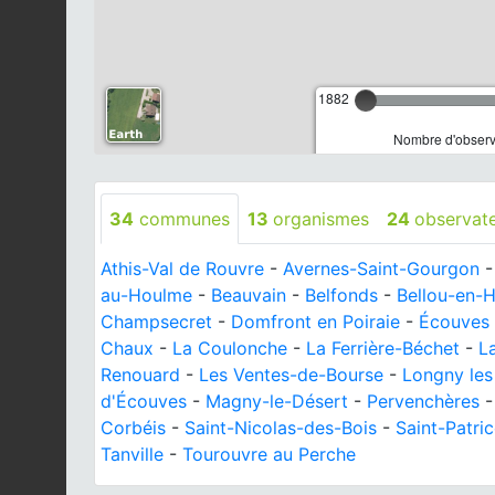
1882
Nombre d'observa
34
communes
13
organismes
24
observat
Athis-Val de Rouvre
-
Avernes-Saint-Gourgon
au-Houlme
-
Beauvain
-
Belfonds
-
Bellou-en-
Champsecret
-
Domfront en Poiraie
-
Écouves
Chaux
-
La Coulonche
-
La Ferrière-Béchet
-
L
Renouard
-
Les Ventes-de-Bourse
-
Longny les
d'Écouves
-
Magny-le-Désert
-
Pervenchères
Corbéis
-
Saint-Nicolas-des-Bois
-
Saint-Patri
Tanville
-
Tourouvre au Perche