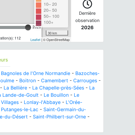
10– 20
20– 50
Dernière
50– 100
observation
100+
2026
2026
30 km
tion(s): 112
Leaflet
| © OpenStreetMap
eurs
-
Bagnoles de l'Orne Normandie
-
Bazoches-
Houlme
-
Boitron
-
Camembert
-
Carrouges
-
-
La Bellière
-
La Chapelle-près-Sées
-
La
a Lande-de-Goult
-
Le Bouillon
-
Le
 Villages
-
Lonlay-l'Abbaye
-
L'Orée-
-
Putanges-le-Lac
-
Saint-Germain-du-
ce-du-Désert
-
Saint-Philbert-sur-Orne
-