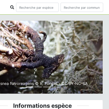
ious
Next
snea fulvoreagens © R. Poncet - CC BY-NC-SA
Informations espèce