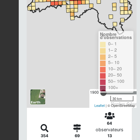
Nombre
d'observations
0– 1
1– 2
2– 5
5– 10
10– 20
20– 50
50– 100
100+
1900
30 km
Nombre d'observa
Leaflet
| © OpenStreetMap
64
observateurs
354
69
13