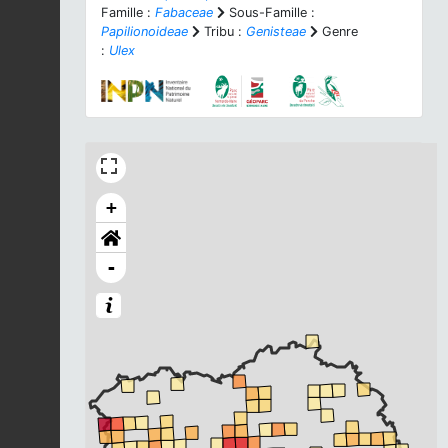
Famille :
Fabaceae
Sous-Famille :
Papilionoideae
Tribu :
Genisteae
Genre
:
Ulex
+
-