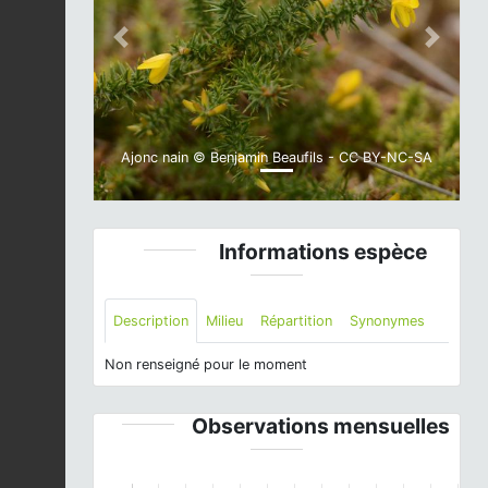
Previous
Next
Ajonc nain © Benjamin Beaufils - CC BY-NC-SA
Informations espèce
Description
Milieu
Répartition
Synonymes
Non renseigné pour le moment
Observations mensuelles