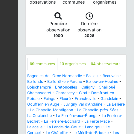
observations
communes
organismes
Première
Dernière
observation
observation
1900
2026
69
communes
13
organismes
64
observateurs
Bagnoles de l'Orne Normandie
-
Bailleul
-
Beauvain
-
Belfonds
-
Belforêt-en-Perche
-
Bellou-en-Houlme
-
Boischampré
-
Bretoncelles
-
Caligny
-
Chailloué
-
Champsecret
-
Charencey
-
Ciral
-
Domfront en
Poiraie
-
Feings
-
Fleuré
-
Francheville
-
Gandelain
-
Gouffern en Auge
-
Juvigny Val d'Andaine
-
La Bellière
-
La Chapelle-Montligeon
-
La Chapelle-près-Sées
-
La Coulonche
-
La Ferrière-aux-Étangs
-
La Ferrière-
Béchet
-
La Ferrière-Bochard
-
La Ferté Macé
-
Lalacelle
-
La Lande-de-Goult
-
Landigou
-
Le
Cercueil
-
Le Châtellier
-
Le Ménil-de-Briouze
-
Les