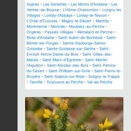
Aspres
-
Les Genettes
-
Les Monts d'Andaine
-
Les
Ventes-de-Bourse
-
L'Hôme-Chamondot
-
Longny les
Villages
-
Lonlay-l'Abbaye
-
Lonlay-le-Tesson
-
L'Orée-d'Écouves
-
Magny-le-Désert
-
Mantilly
-
Montmerrei
-
Mortrée
-
Moutiers-au-Perche
-
Orgères
-
Passais Villages
-
Rémalard en Perche
-
Rives d'Andaine
-
Saint-Aubin-de-Bonneval
-
Saint-
Bômer-les-Forges
-
Sainte-Gauburge-Sainte-
Colombe
-
Sainte-Scolasse-sur-Sarthe
-
Saint-
Evroult-Notre-Dame-du-Bois
-
Saint-Gilles-des-
Marais
-
Saint-Mars-d'Égrenne
-
Saint-Martin-
l'Aiguillon
-
Saint-Nicolas-des-Bois
-
Saint-Patrice-
du-Désert
-
Saint-Philbert-sur-Orne
-
Saint-Pierre-la-
Bruyère
-
Saint-Sulpice-sur-Risle
-
Soligny-la-Trappe
-
Tanville
-
Tourouvre au Perche
-
Val-au-Perche