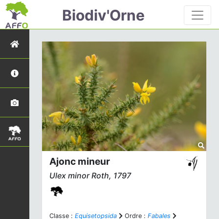
Biodiv'Orne
Ajonc mineur
Ulex minor
Roth, 1797
Classe :
Equisetopsida
Ordre :
Fabales