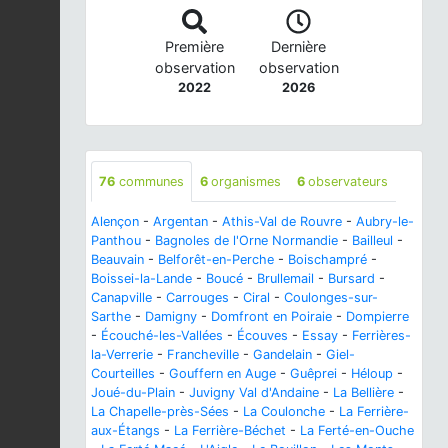
Première
Dernière
observation
observation
2022
2026
76
communes
6
organismes
6
observateurs
Alençon
-
Argentan
-
Athis-Val de Rouvre
-
Aubry-le-
Panthou
-
Bagnoles de l'Orne Normandie
-
Bailleul
-
Beauvain
-
Belforêt-en-Perche
-
Boischampré
-
Boissei-la-Lande
-
Boucé
-
Brullemail
-
Bursard
-
Canapville
-
Carrouges
-
Ciral
-
Coulonges-sur-
Sarthe
-
Damigny
-
Domfront en Poiraie
-
Dompierre
-
Écouché-les-Vallées
-
Écouves
-
Essay
-
Ferrières-
la-Verrerie
-
Francheville
-
Gandelain
-
Giel-
Courteilles
-
Gouffern en Auge
-
Guêprei
-
Héloup
-
Joué-du-Plain
-
Juvigny Val d'Andaine
-
La Bellière
-
La Chapelle-près-Sées
-
La Coulonche
-
La Ferrière-
aux-Étangs
-
La Ferrière-Béchet
-
La Ferté-en-Ouche