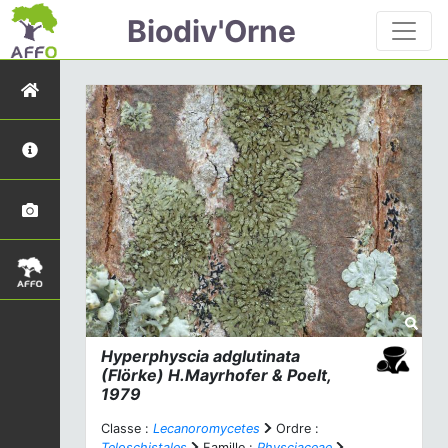
Biodiv'Orne
Hyperphyscia adglutinata
(Flörke) H.Mayrhofer & Poelt,
1979
Classe :
Lecanoromycetes
Ordre :
Teloschistales
Famille :
Physciaceae