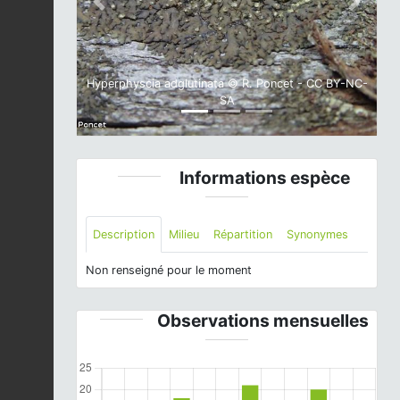
Previous
Next
Hyperphyscia adglutinata © R. Poncet - CC BY-NC-
SA
Informations espèce
Description
Milieu
Répartition
Synonymes
Non renseigné pour le moment
Observations mensuelles