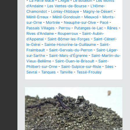
-
La Ferté Macé
-
L'Aigle
-
Le Bouillon
-
Les Monts
d'Andaine
-
Les Ventes-de-Bourse
-
L'Hôme-
Chamondot
-
Lonlay-l'Abbaye
-
Magny-le-Désert
-
Ménil-Erreux
-
Ménil-Gondouin
-
Mieuxcé
-
Monts-
sur-Orne
-
Mortrée
-
Neauphe-sur-Dive
-
Pacé
-
Passais Villages
-
Perrou
-
Putanges-le-Lac
-
Rânes
-
Rives d'Andaine
-
Rouperroux
-
Saint-Aubin-
d'Appenai
-
Saint-Bômer-les-Forges
-
Saint-Céneri-
le-Gérei
-
Sainte-Honorine-la-Guillaume
-
Saint-
Fraimbault
-
Saint-Gervais-du-Perron
-
Saint-Léger-
sur-Sarthe
-
Saint-Mars-d'Égrenne
-
Saint-Martin-du-
Vieux-Bellême
-
Saint-Ouen-le-Brisoult
-
Saint-
Philbert-sur-Orne
-
Saint-Sulpice-sur-Risle
-
Sées
-
Sevrai
-
Tanques
-
Tanville
-
Tessé-Froulay