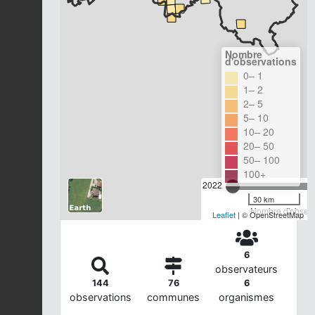
Nombre
d'observations
0– 1
1– 2
2– 5
5– 10
10– 20
20– 50
50– 100
100+
2022
30 km
Nombre d'observa
Leaflet
| © OpenStreetMap
6
observateurs
144
76
6
observations
communes
organismes