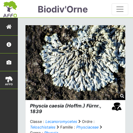
Biodiv'Orne
Physcia caesia
(Hoffm.) Fürnr.,
1839
Classe :
Lecanoromycetes
Ordre :
Teloschistales
Famille :
Physciaceae
Genre :
Physcia