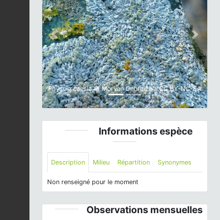
Previous
Next
Physcia caesia © Morvan Debroize - CC BY-NC-SA
Informations espèce
Description
Milieu
Répartition
Synonymes
Non renseigné pour le moment
Observations mensuelles