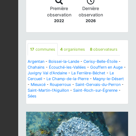
Première
Dernière
observation
observation
2022
2026
17
communes
4
organismes
8
observateurs
Argentan
-
Boissei-la-Lande
-
Cerisy-Belle-Étoile
-
Chahains
-
Écouché-les-Vallées
-
Gouffern en Auge
-
Juvigny Val d'Andaine
-
La Ferrière-Béchet
-
Le
Cercueil
-
Le Champ-de-la-Pierre
-
Magny-le-Désert
-
Mieuxcé
-
Rouperroux
-
Saint-Gervais-du-Perron
-
Saint-Martin-l'Aiguillon
-
Saint-Roch-sur-Égrenne
-
Sées