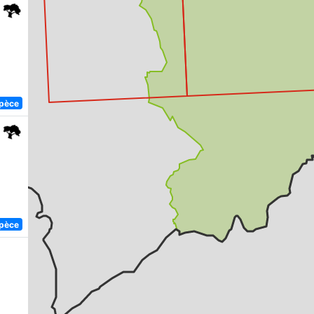
spèce
spèce