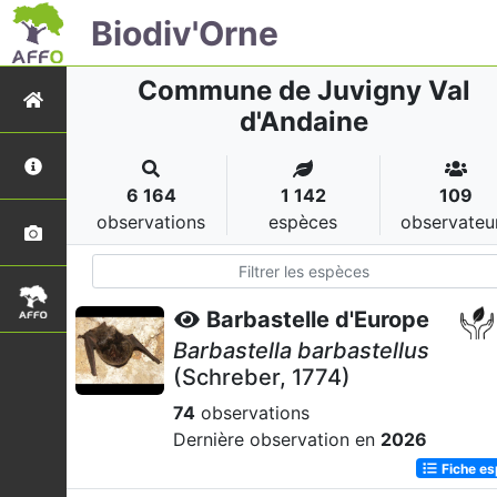
Biodiv'Orne
Commune de Juvigny Val
d'Andaine
6 164
1 142
109
observations
espèces
observateu
Barbastelle d'Europe
Barbastella barbastellus
(Schreber, 1774)
74
observations
Dernière observation en
2026
Fiche e