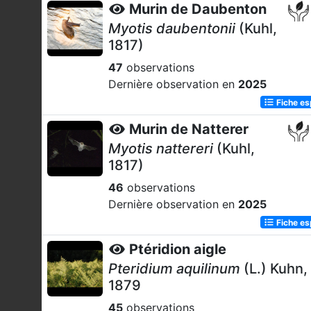
Murin de Daubenton
Myotis daubentonii
(Kuhl,
1817)
47
observations
Dernière observation en
2025
Fiche e
Murin de Natterer
Myotis nattereri
(Kuhl,
1817)
46
observations
Dernière observation en
2025
Fiche e
Ptéridion aigle
Pteridium aquilinum
(L.) Kuhn,
1879
45
observations