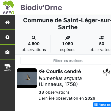
Biodiv'Orne
Commune de Saint-Léger-sur
Sarthe
4 500
1 050
50
observations
espèces
observateu
Courlis cendré
Numenius arquata
(Linnaeus, 1758)
38
observations
Dernière observation en
2026
Fiche e