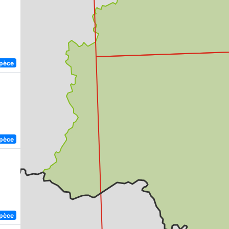
spèce
spèce
spèce