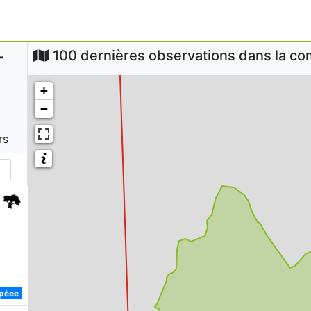
-
100 dernières observations dans la 
+
−
rs
spèce