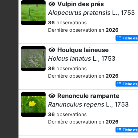
Vulpin des prés
Alopecurus pratensis
L., 1753
36
observations
Dernière observation en
2026
Fiche e
Houlque laineuse
Holcus lanatus
L., 1753
36
observations
Dernière observation en
2026
Fiche e
Renoncule rampante
Ranunculus repens
L., 1753
36
observations
Dernière observation en
2026
Fiche e