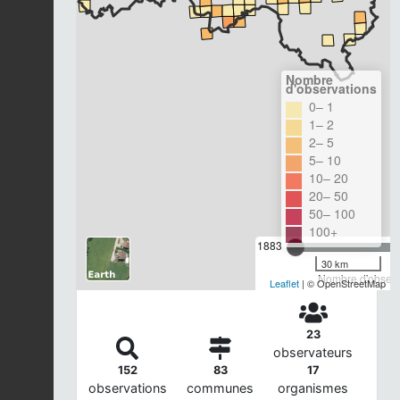
Nombre
d'observations
0– 1
1– 2
2– 5
5– 10
10– 20
20– 50
50– 100
100+
1883
30 km
Nombre d'observa
Leaflet
| © OpenStreetMap
23
observateurs
152
83
17
observations
communes
organismes