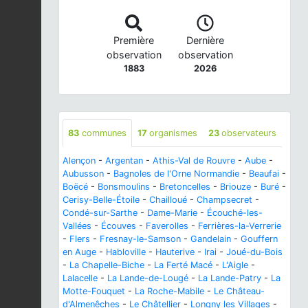
Première
Dernière
observation
observation
1883
2026
83
communes
17
organismes
23
observateurs
Alençon
-
Argentan
-
Athis-Val de Rouvre
-
Aube
-
Aubusson
-
Bagnoles de l'Orne Normandie
-
Beaufai
-
Boëcé
-
Bonsmoulins
-
Bretoncelles
-
Briouze
-
Buré
-
Cerisy-Belle-Étoile
-
Chailloué
-
Champsecret
-
Condé-sur-Sarthe
-
Dame-Marie
-
Écouché-les-
Vallées
-
Écouves
-
Faverolles
-
Ferrières-la-Verrerie
-
Flers
-
Fresnay-le-Samson
-
Gandelain
-
Gouffern
en Auge
-
Habloville
-
Hauterive
-
Irai
-
Joué-du-Bois
-
La Chapelle-Biche
-
La Ferté Macé
-
L'Aigle
-
Lalacelle
-
La Lande-de-Lougé
-
La Lande-Patry
-
La
Motte-Fouquet
-
La Roche-Mabile
-
Le Château-
d'Almenêches
-
Le Châtellier
-
Longny les Villages
-