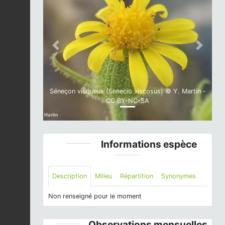
Previous
Next
Séneçon visqueux (Senecio viscosus) © Y. Martin -
CC BY-NC-SA
Informations espèce
Description
Milieu
Répartition
Synonymes
Non renseigné pour le moment
Observations mensuelles