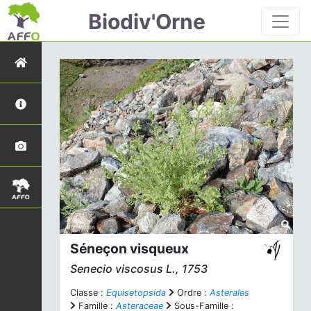
Biodiv'Orne
Séneçon visqueux
Senecio viscosus
L., 1753
Classe :
Equisetopsida
Ordre :
Asterales
Famille :
Asteraceae
Sous-Famille :