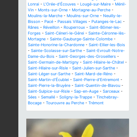
Lonrai
-
L'Orée-d'Écouves
-
Lougé-sur-Maire
-
Ménil-
Vin
-
Monts-sur-Orne
-
Mortagne-au-Perche
-
Moulins-la-Marche
-
Moulins-sur-Orne
-
Neuilly-le-
Bisson
-
Pacé
-
Passais Villages
-
Putanges-le-Lac
-
Rânes
-
Réveillon
-
Rouperroux
-
Saint-Bômer-les-
Forges
-
Saint-Céneri-le-Gérei
-
Sainte-Céronne-lès-
Mortagne
-
Sainte-Gauburge-Sainte-Colombe
-
Sainte-Honorine-la-Chardonne
-
Saint-Ellier-les-Bois
-
Sainte-Scolasse-sur-Sarthe
-
Saint-Evroult-Notre-
Dame-du-Bois
-
Saint-Georges-des-Groseillers
-
Saint-Germain-de-Martigny
-
Saint-Hilaire-le-Châtel
-
Saint-Hilaire-sur-Risle
-
Saint-Julien-sur-Sarthe
-
Saint-Léger-sur-Sarthe
-
Saint-Mard-de-Réno
-
Saint-Martin-d'Écublei
-
Saint-Pierre-d'Entremont
-
Saint-Pierre-la-Bruyère
-
Saint-Quentin-de-Blavou
-
Saint-Sulpice-sur-Risle
-
Sap-en-Auge
-
Sarceaux
-
Sées
-
Semallé
-
Soligny-la-Trappe
-
Tinchebray-
Bocage
-
Tourouvre au Perche
-
Trémont