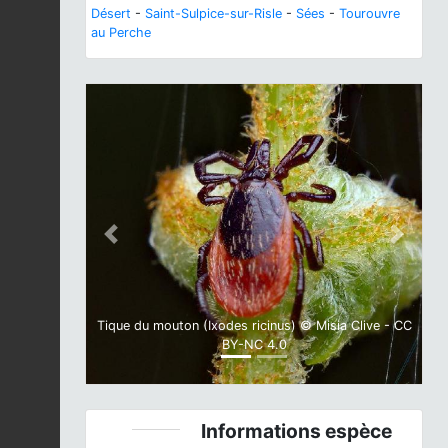
Désert
-
Saint-Sulpice-sur-Risle
-
Sées
-
Tourouvre
au Perche
Previous
Next
Tique du mouton (Ixodes ricinus) © Misia Clive - CC
BY-NC 4.0
Informations espèce