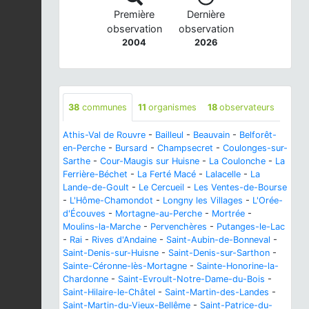
Première
Dernière
observation
observation
2004
2026
38
communes
11
organismes
18
observateurs
Athis-Val de Rouvre
-
Bailleul
-
Beauvain
-
Belforêt-
en-Perche
-
Bursard
-
Champsecret
-
Coulonges-sur-
Sarthe
-
Cour-Maugis sur Huisne
-
La Coulonche
-
La
Ferrière-Béchet
-
La Ferté Macé
-
Lalacelle
-
La
Lande-de-Goult
-
Le Cercueil
-
Les Ventes-de-Bourse
-
L'Hôme-Chamondot
-
Longny les Villages
-
L'Orée-
d'Écouves
-
Mortagne-au-Perche
-
Mortrée
-
Moulins-la-Marche
-
Pervenchères
-
Putanges-le-Lac
-
Rai
-
Rives d'Andaine
-
Saint-Aubin-de-Bonneval
-
Saint-Denis-sur-Huisne
-
Saint-Denis-sur-Sarthon
-
Sainte-Céronne-lès-Mortagne
-
Sainte-Honorine-la-
Chardonne
-
Saint-Evroult-Notre-Dame-du-Bois
-
Saint-Hilaire-le-Châtel
-
Saint-Martin-des-Landes
-
Saint-Martin-du-Vieux-Bellême
-
Saint-Patrice-du-