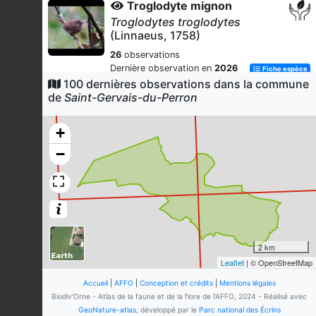
Troglodyte mignon
Troglodytes troglodytes
(Linnaeus, 1758)
26
observations
Dernière observation en
2026
Fiche espèce
100 dernières observations dans la commune
Rougegorge familier
de
Saint-Gervais-du-Perron
Erithacus rubecula
(Linnaeus,
1758)
+
24
observations
−
Dernière observation en
2026
Fiche espèce
Reine-des-prés
Filipendula ulmaria
(L.) Maxim., 1879
24
observations
Dernière observation en
2025
Fiche espèce
2 km
Menthe aquatique
Leaflet
| © OpenStreetMap
Mentha aquatica
L., 1753
Accueil
|
AFFO
|
Conception et crédits
|
Mentions légales
22
observations
Biodiv'Orne - Atlas de la faune et de la flore de l'AFFO, 2024 - Réalisé avec
Dernière observation en
2025
Fiche espèce
GeoNature-atlas
, développé par le
Parc national des Écrins