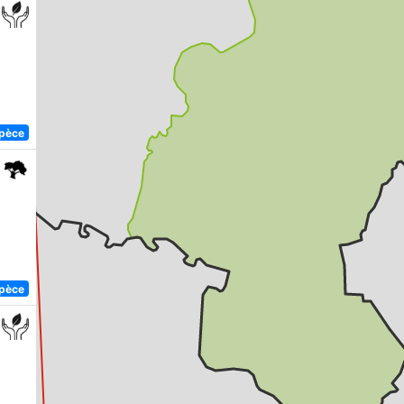
spèce
spèce