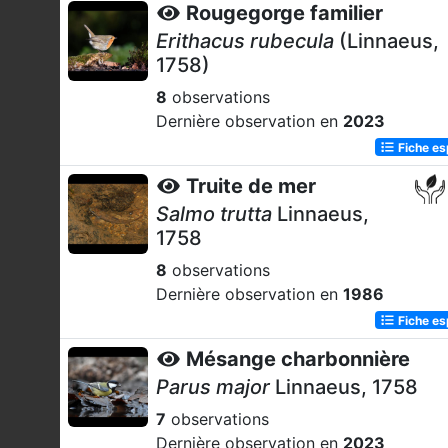
Rougegorge familier
Erithacus rubecula
(Linnaeus,
1758)
8
observations
Dernière observation en
2023
Fiche e
Truite de mer
Salmo trutta
Linnaeus,
1758
8
observations
Dernière observation en
1986
Fiche e
Mésange charbonnière
Parus major
Linnaeus, 1758
7
observations
Dernière observation en
2023