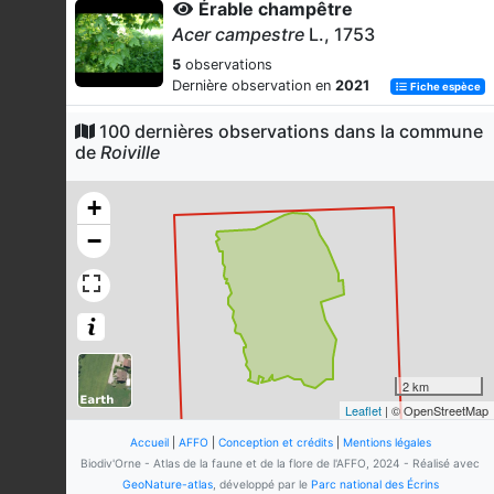
Érable champêtre
Acer campestre
L., 1753
5
observations
Dernière observation en
2021
Fiche espèce
Himantoglosse bouc
100 dernières observations dans la commune
Himantoglossum hircinum
(L.)
de
Roiville
Spreng., 1826
5
observations
+
Dernière observation en
2012
Fiche espèce
−
Anthrisque sylvestre
Anthriscus sylvestris
(L.) Hoffm.,
1814
4
observations
Dernière observation en
2012
Fiche espèce
2 km
Coeloglosse vert
Leaflet
| © OpenStreetMap
Coeloglossum viride
(L.)
Hartm., 1820
Accueil
|
AFFO
|
Conception et crédits
|
Mentions légales
Biodiv'Orne - Atlas de la faune et de la flore de l'AFFO, 2024 - Réalisé avec
4
observations
GeoNature-atlas
, développé par le
Parc national des Écrins