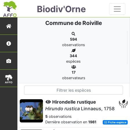
Biodiv'Orne
Commune de Roiville
594
observations
344
espèces
17
observateurs
Hirondelle rustique
Hirundo rustica
Linnaeus, 1758
5
observations
Dernière observation en
1981
Fiche espèce