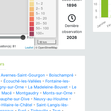
1– 2
1896
2– 5
5– 10
10– 20
20– 50
Dernière
50– 100
observation
100+
2026
2026
30 km
ation(s): 81
Leaflet
| © OpenStreetMap
urs
-
Avernes-Saint-Gourgon
-
Boischampré
-
-
Écouché-les-Vallées
-
Fontaine-les-
gny-sur-Orne
-
La Madeleine-Bouvet
-
Le
-
Macé
-
Montgaudry
-
Monts-sur-Orne
-
auphe-sur-Dive
-
Neuvy-au-Houlme
-
-Hilaire-le-Châtel
-
Saint-Langis-lès-
arceaux
-
Suré
-
Ticheville
-
Trun
-