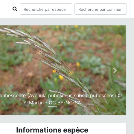
ious
Next
pubescente (Avenula pubescens subsp. pubescens) ©
Y. Martin - CC BY-NC-SA
Informations espèce