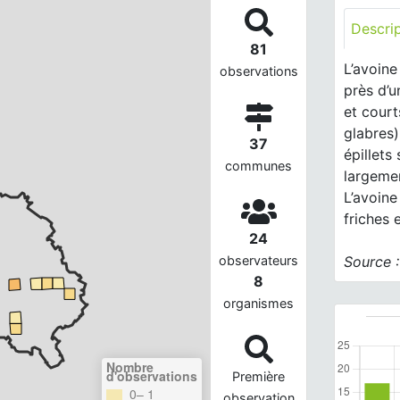
Descri
81
L’avoin
observations
près d’u
et court
glabres)
37
épillets
communes
largeme
L’avoine
friches 
24
Source 
observateurs
8
organismes
Nombre
d'observations
Première
0– 1
observation