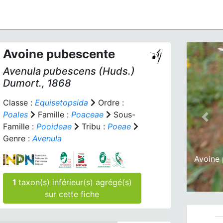
Avoine pubescente
Avenula pubescens
(Huds.)
Dumort., 1868
Classe :
Equisetopsida
Ordre :
Poales
Famille :
Poaceae
Sous-
Prev
Famille :
Pooideae
Tribu :
Poeae
Genre :
Avenula
Avoine 
1
taxon(s) inférieur(s) agrégé(s)
sur cette fiche