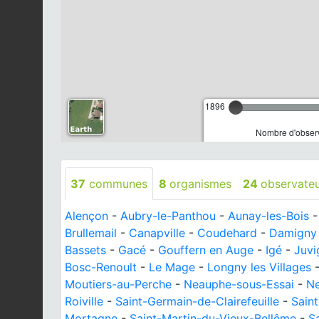
1896
Nombre d'observ
37
communes
8
organismes
24
observate
Alençon
-
Aubry-le-Panthou
-
Aunay-les-Bois
Brullemail
-
Canapville
-
Coudehard
-
Damigny
Bassets
-
Gacé
-
Gouffern en Auge
-
Igé
-
Juvi
Bosc-Renoult
-
Le Mage
-
Longny les Villages
Moutiers-au-Perche
-
Neauphe-sous-Essai
-
Ne
Roiville
-
Saint-Germain-de-Clairefeuille
-
Saint
Mortagne
-
Saint-Martin-du-Vieux-Bellême
-
S