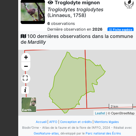
Troglodyte mignon
Troglodytes troglodytes
(Linnaeus, 1758)
6
observations
Dernière observation en
2026
Fiche espèce
100 dernières observations dans la commune
Prunier merisier
de
Mardilly
Prunus avium
(L.) L., 1755
6
observations
+
Dernière observation en
2026
Fiche espèce
−
Clématite des haies
Clematis vitalba
L., 1753
5
observations
Dernière observation en
2026
Fiche espèce
Dryoptéride fougère-mâle
2 km
Dryopteris filix-mas
(L.) Schott, 1834
Leaflet
| © OpenStreetMap
5
observations
Accueil
|
AFFO
|
Conception et crédits
|
Mentions légales
Dernière observation en
2026
Fiche espèce
Biodiv'Orne - Atlas de la faune et de la flore de l'AFFO, 2024 - Réalisé avec
GeoNature-atlas
, développé par le
Parc national des Écrins
Peuplier tremble