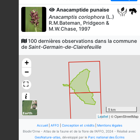
Anacamptide punaise
Anacamptis coriophora
(L.)
R.M.Bateman, Pridgeon &
M.W.Chase, 1997
7
observations
100 dernières observations dans la commune
Dernière observation en
2026
Fiche espèce
de
Saint-Germain-de-Clairefeuille
Coeloglosse vert
Coeloglossum viride
(L.)
+
Hartm., 1820
−
7
observations
Dernière observation en
2018
Fiche espèce
Genêt des teinturiers
Genista tinctoria
L., 1753
6
observations
5 km
Dernière observation en
2026
Fiche espèce
Leaflet
| © OpenStreetMap
Grenouille rousse (La)
Accueil
|
AFFO
|
Conception et crédits
|
Mentions légales
Biodiv'Orne - Atlas de la faune et de la flore de l'AFFO, 2024 - Réalisé avec
Rana temporaria
Linnaeus,
GeoNature-atlas
, développé par le
Parc national des Écrins
1758