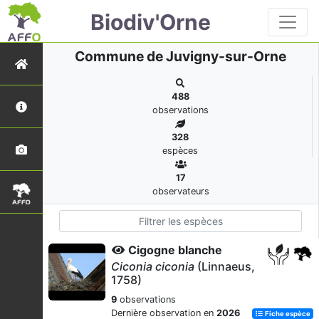
Biodiv'Orne
Commune de Juvigny-sur-Orne
488
observations
328
espèces
17
observateurs
Cigogne blanche
Ciconia ciconia
(Linnaeus,
1758)
9
observations
Dernière observation en
2026
Fiche espèce