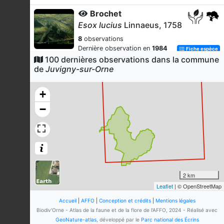
Brochet
Esox lucius
Linnaeus, 1758
8
observations
Dernière observation en
1984
Fiche espèce
100 dernières observations dans la commune
Merle noir
de
Juvigny-sur-Orne
Turdus merula
Linnaeus, 1758
7
observations
+
Dernière observation en
2026
Fiche espèce
−
Bruant jaune
Emberiza citrinella
Linnaeus,
1758
6
observations
Dernière observation en
2026
Fiche espèce
2 km
Panicaut champêtre
Leaflet
| © OpenStreetMap
Eryngium campestre
L., 1753
Accueil
|
AFFO
|
Conception et crédits
|
Mentions légales
5
observations
Biodiv'Orne - Atlas de la faune et de la flore de l'AFFO, 2024 - Réalisé avec
Dernière observation en
2023
Fiche espèce
GeoNature-atlas
, développé par le
Parc national des Écrins