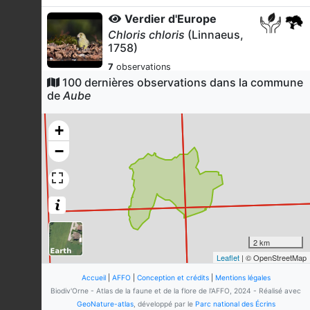
Verdier d'Europe
Chloris chloris
(Linnaeus,
1758)
7
observations
Dernière observation en
2024
100 dernières observations dans la commune
Fiche espèce
de
Aube
Truite de mer
Salmo trutta
Linnaeus, 1758
+
7
observations
−
Dernière observation en
1999
Fiche espèce
Chabot
Cottus gobio
Linnaeus, 1758
7
observations
Dernière observation en
1999
Fiche espèce
2 km
Lamproie de Planer
Leaflet
| © OpenStreetMap
Lampetra planeri
(Bloch,
1784)
Accueil
|
AFFO
|
Conception et crédits
|
Mentions légales
Biodiv'Orne - Atlas de la faune et de la flore de l'AFFO, 2024 - Réalisé avec
6
observations
GeoNature-atlas
, développé par le
Parc national des Écrins