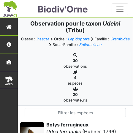
Biodiv'Orne
Observation pour le taxon
Udeini
(Tribu)
Classe :
Insecta
Ordre :
Lepidoptera
Famille :
Crambidae
Sous-Famille :
Spilomelinae
30
observations
4
espèces
20
observateurs
Botys ferrugineux
Udea ferrugalis
(Hübner, 1796)