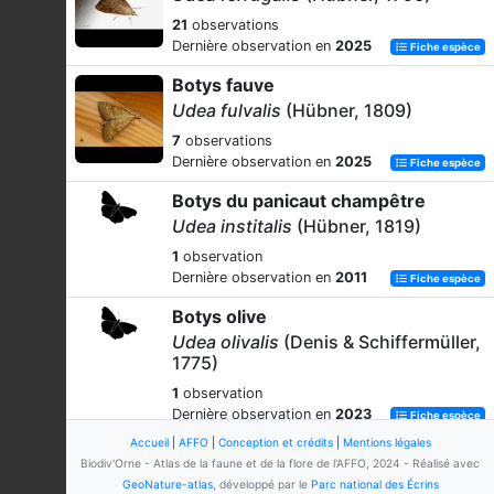
21
observations
Dernière observation en
2025
Fiche espèce
Botys fauve
Udea fulvalis
(Hübner, 1809)
7
observations
Dernière observation en
2025
Fiche espèce
Botys du panicaut champêtre
Udea institalis
(Hübner, 1819)
1
observation
Dernière observation en
2011
Fiche espèce
Botys olive
Udea olivalis
(Denis & Schiffermüller,
1775)
1
observation
Dernière observation en
2023
Fiche espèce
Accueil
|
AFFO
|
Conception et crédits
|
Mentions légales
Biodiv'Orne - Atlas de la faune et de la flore de l'AFFO, 2024 - Réalisé avec
GeoNature-atlas
, développé par le
Parc national des Écrins