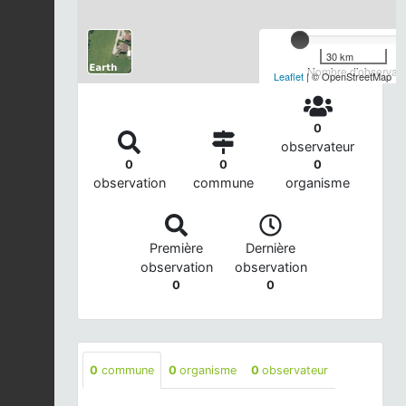
30 km
Nombre d'observatio
Leaflet
| © OpenStreetMap
0
observateur
0
0
0
observation
commune
organisme
Première
Dernière
observation
observation
0
0
0
commune
0
organisme
0
observateur