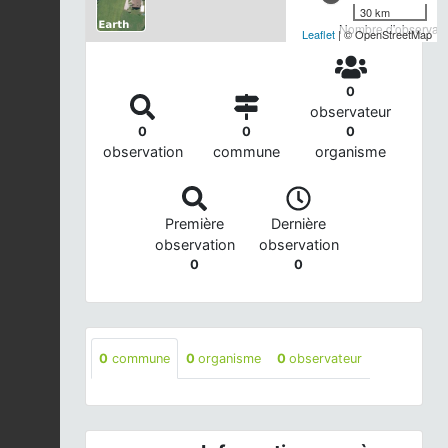
30 km
Nombre d'observatio
Leaflet
| © OpenStreetMap
0
observateur
0
0
0
observation
commune
organisme
Première
Dernière
observation
observation
0
0
0
commune
0
organisme
0
observateur