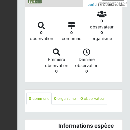
Nombre d'observatio
Leaflet
| © OpenStreetMap
0
observateur
0
0
0
observation
commune
organisme
Première
Dernière
observation
observation
0
0
0
commune
0
organisme
0
observateur
Informations espèce