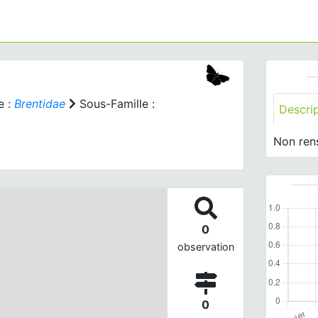
e :
Brentidae
Sous-Famille :
Descri
Non ren
0
observation
0