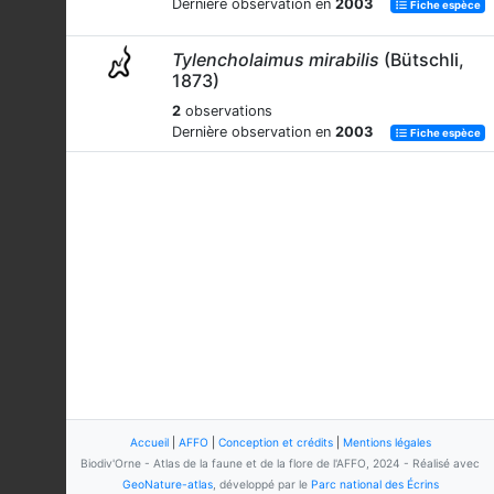
Dernière observation en
2003
Fiche espèce
Tylencholaimus mirabilis
(Bütschli,
1873)
2
observations
Dernière observation en
2003
Fiche espèce
Accueil
|
AFFO
|
Conception et crédits
|
Mentions légales
Biodiv'Orne - Atlas de la faune et de la flore de l'AFFO, 2024 - Réalisé avec
GeoNature-atlas
, développé par le
Parc national des Écrins