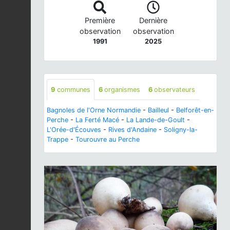
Première
Dernière
observation
observation
1991
2025
9
communes
6
organismes
6
observateurs
Bagnoles de l'Orne Normandie
-
Bailleul
-
Belforêt-en-
Perche
-
La Ferté Macé
-
La Lande-de-Goult
-
L'Orée-d'Écouves
-
Rives d'Andaine
-
Soligny-la-
Trappe
-
Tourouvre au Perche