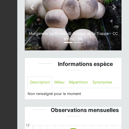
Previous
Next
Morganella pyriformis © Abbaye de la Trappe - CC
BY-NC-SA
Informations espèce
Description
Milieu
Répartition
Synonymes
Non renseigné pour le moment
Observations mensuelles