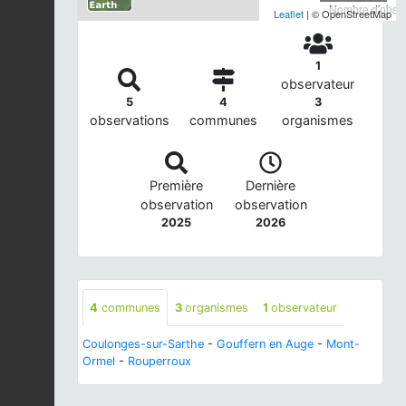
Nombre d'observ
Leaflet
| © OpenStreetMap
1
observateur
5
4
3
observations
communes
organismes
Première
Dernière
observation
observation
2025
2026
4
communes
3
organismes
1
observateur
Coulonges-sur-Sarthe
-
Gouffern en Auge
-
Mont-
Ormel
-
Rouperroux