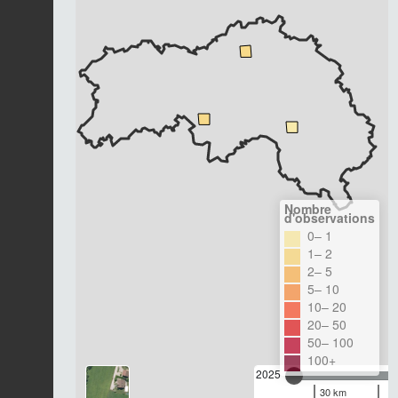
Nombre
d'observations
0– 1
1– 2
2– 5
5– 10
10– 20
20– 50
50– 100
100+
2025
30 km