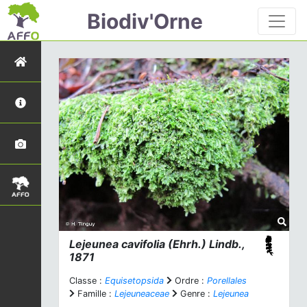
Biodiv'Orne
Lejeunea cavifolia
(Ehrh.) Lindb.,
1871
Classe :
Equisetopsida
Ordre :
Porellales
Famille :
Lejeuneaceae
Genre :
Lejeunea