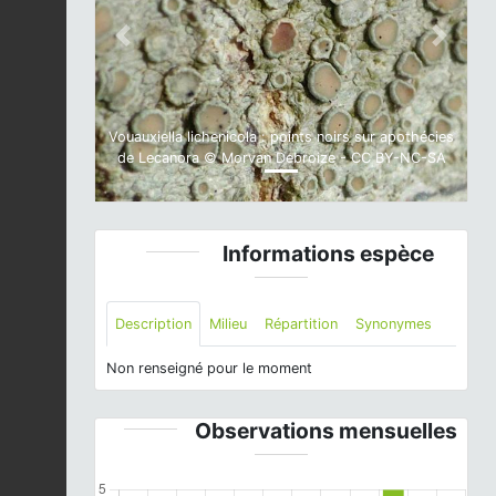
Previous
Next
Vouauxiella lichenicola : points noirs sur apothécies
de Lecanora © Morvan Debroize - CC BY-NC-SA
Informations espèce
Description
Milieu
Répartition
Synonymes
Non renseigné pour le moment
Observations mensuelles