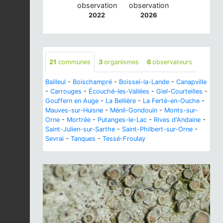
observation
observation
2022
2026
21
communes
3
organismes
6
observateurs
Bailleul
-
Boischampré
-
Boissei-la-Lande
-
Canapville
-
Carrouges
-
Écouché-les-Vallées
-
Giel-Courteilles
-
Gouffern en Auge
-
La Bellière
-
La Ferté-en-Ouche
-
Mauves-sur-Huisne
-
Ménil-Gondouin
-
Monts-sur-
Orne
-
Mortrée
-
Putanges-le-Lac
-
Rives d'Andaine
-
Saint-Julien-sur-Sarthe
-
Saint-Philbert-sur-Orne
-
Sevrai
-
Tanques
-
Tessé-Froulay