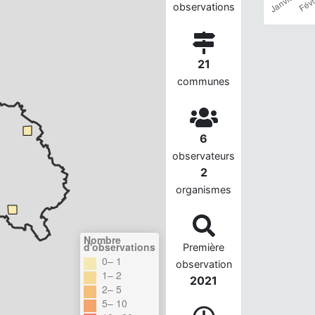
observations
21
communes
6
observateurs
2
organismes
Nombre
d'observations
Première
0– 1
observation
1– 2
2021
2– 5
5– 10