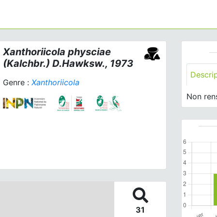
Xanthoriicola physciae
(Kalchbr.) D.Hawksw., 1973
Descri
Genre :
Xanthoriicola
Non ren
31