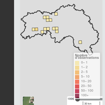
Nombre
d'observations
0– 1
1– 2
2– 5
5– 10
10– 20
20– 50
50– 100
100+
1996
30 km