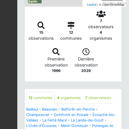
Nombre d'observ
Leaflet
| © OpenStreetMap
7
observateurs
15
12
4
observations
communes
organismes
Première
Dernière
observation
observation
1996
2026
12
communes
4
organismes
7
observateurs
Bailleul
-
Beauvain
-
Belforêt-en-Perche
-
Champsecret
-
Domfront en Poiraie
-
Écouché-les-
Vallées
-
La Ferté Macé
-
La Lande-de-Goult
-
L'Orée-d'Écouves
-
Ménil-Gondouin
-
Putanges-le-