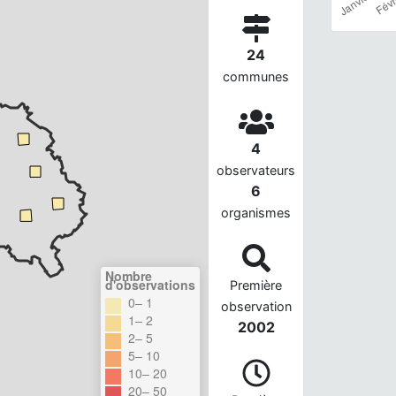
24
communes
4
observateurs
6
organismes
Nombre
d'observations
Première
0– 1
observation
1– 2
2002
2– 5
5– 10
10– 20
20– 50