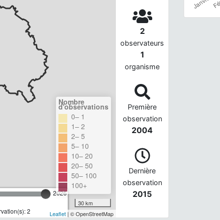
2
observateurs
1
organisme
Nombre
d'observations
Première
0– 1
observation
1– 2
2004
2– 5
5– 10
10– 20
20– 50
Dernière
50– 100
observation
100+
2026
2015
30 km
ation(s): 2
Leaflet
| © OpenStreetMap