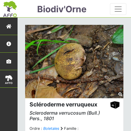
Biodiv'Orne
Scléroderme verruqueux
Scleroderma verrucosum
(Bull.)
Pers., 1801
Ordre :
Boletales
Famille :