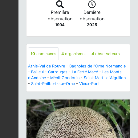
Première
Dernière
observation
observation
1994
2025
10
communes
4
organismes
4
observateurs
Athis-Val de Rouvre
-
Bagnoles de l'Orne Normandie
-
Bailleul
-
Carrouges
-
La Ferté Macé
-
Les Monts
d'Andaine
-
Ménil-Gondouin
-
Saint-Martin-l'Aiguillon
-
Saint-Philbert-sur-Orne
-
Vieux-Pont