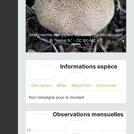
Previous
Next
Scléroderme verruqueux (Scleroderma verrucosum)
© "Heikel B." - CC BY-NC 4.0
Informations espèce
Description
Milieu
Répartition
Synonymes
Non renseigné pour le moment
Observations mensuelles