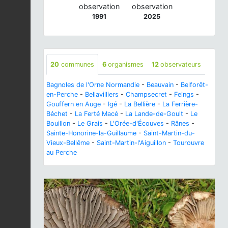
observation
observation
1991
2025
20
communes
6
organismes
12
observateurs
Bagnoles de l'Orne Normandie
-
Beauvain
-
Belforêt-
en-Perche
-
Bellavilliers
-
Champsecret
-
Feings
-
Gouffern en Auge
-
Igé
-
La Bellière
-
La Ferrière-
Béchet
-
La Ferté Macé
-
La Lande-de-Goult
-
Le
Bouillon
-
Le Grais
-
L'Orée-d'Écouves
-
Rânes
-
Sainte-Honorine-la-Guillaume
-
Saint-Martin-du-
Vieux-Bellême
-
Saint-Martin-l'Aiguillon
-
Tourouvre
au Perche