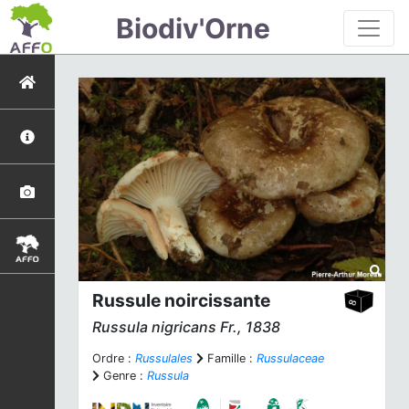
Biodiv'Orne
Russule noircissante
Russula nigricans
Fr., 1838
Ordre :
Russulales
Famille :
Russulaceae
Genre :
Russula