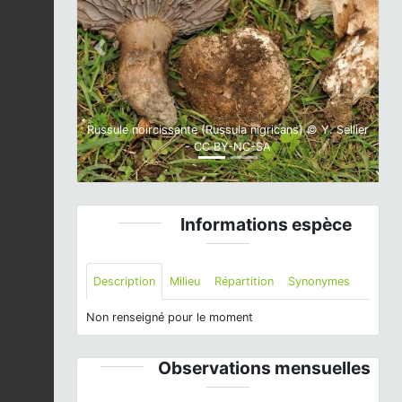
Previous
Next
Russule noircissante (Russula nigricans) © Y. Sellier
- CC BY-NC-SA
Informations espèce
Description
Milieu
Répartition
Synonymes
Non renseigné pour le moment
Observations mensuelles