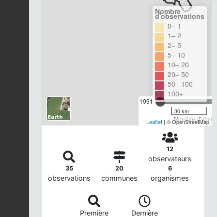
Nombre
d'observations
0– 1
1– 2
2– 5
5– 10
10– 20
20– 50
50– 100
100+
1991
30 km
Nombre d'observ
Leaflet
| © OpenStreetMap
12
observateurs
35
20
6
observations
communes
organismes
Première
Dernière