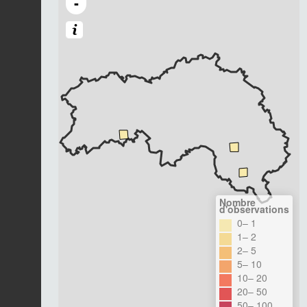
-
Nombre
d'observations
0– 1
1– 2
2– 5
5– 10
10– 20
20– 50
50– 100