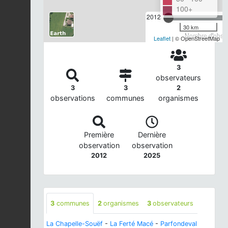
100+
2012
30 km
Nombre d'observ
Leaflet
| © OpenStreetMap
3
observateurs
3
3
2
observations
communes
organismes
Première
Dernière
observation
observation
2012
2025
3
communes
2
organismes
3
observateurs
La Chapelle-Souëf
-
La Ferté Macé
-
Parfondeval