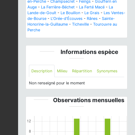
en-Perche
-
Champsecret
-
Feings
-
Gouffern en
Auge
-
La Ferrière-Béchet
-
La Ferté Macé
-
La
Lande-de-Goult
-
Le Bouillon
-
Le Grais
-
Les Ventes-
de-Bourse
-
L'Orée-d'Écouves
-
Rânes
-
Sainte-
Honorine-la-Guillaume
-
Ticheville
-
Tourouvre au
Perche
Informations espèce
Description
Milieu
Répartition
Synonymes
Non renseigné pour le moment
Observations mensuelles