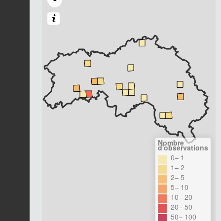
Nombre
d'observations
0– 1
1– 2
2– 5
5– 10
10– 20
20– 50
50– 100