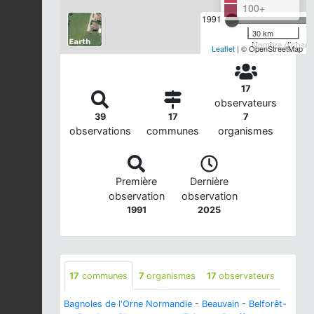
100+
1991
30 km
Nombre d'observ
Leaflet
| © OpenStreetMap
17
observateurs
39
17
7
observations
communes
organismes
Première
Dernière
observation
observation
1991
2025
17
communes
7
organismes
17
observateurs
Bagnoles de l'Orne Normandie
-
Beauvain
-
Belforêt-