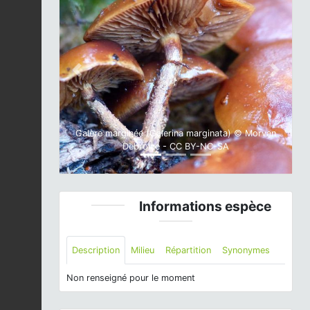
Previous
Next
Galère marginée (Galerina marginata) © Morvan
Debroize - CC BY-NC-SA
Informations espèce
Description
Milieu
Répartition
Synonymes
Non renseigné pour le moment