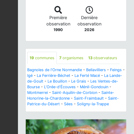
Première
Dernière
observation
observation
1990
2026
19
communes
7
organismes
13
observateurs
Bagnoles de l'Orne Normandie
-
Bellavilliers
-
Feings
-
Igé
-
La Ferrière-Béchet
-
La Ferté Macé
-
La Lande-
de-Goult
-
Le Bouillon
-
Le Grais
-
Les Ventes-de-
Bourse
-
L'Orée-d'Écouves
-
Ménil-Gondouin
-
Montmerrei
-
Saint-Aquilin-de-Corbion
-
Sainte-
Honorine-la-Chardonne
-
Saint-Fraimbault
-
Saint-
Patrice-du-Désert
-
Sées
-
Soligny-la-Trappe