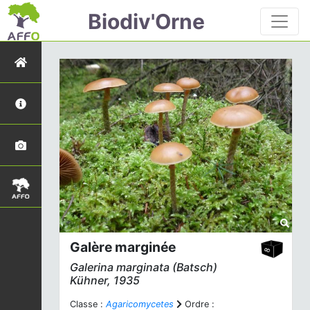
Biodiv'Orne
Galère marginée
Galerina marginata
(Batsch)
Kühner, 1935
Classe :
Agaricomycetes
Ordre :