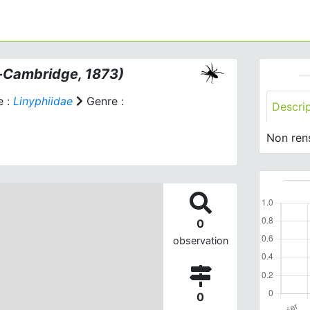
-Cambridge, 1873)
e :
Linyphiidae
Genre :
Descri
Non ren
0
observation
0